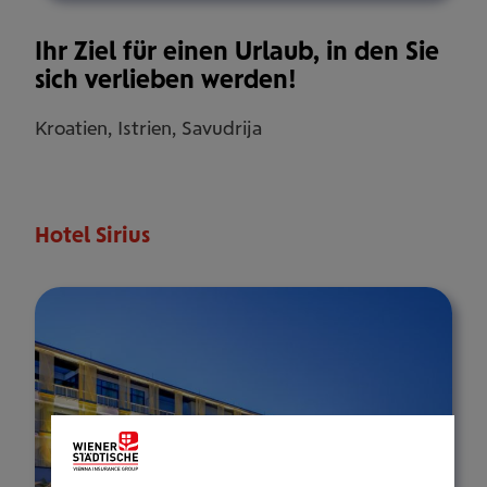
Ihr Ziel für einen Urlaub, in den Sie
sich verlieben werden!
Kroatien, Istrien, Savudrija
Hotel Sirius