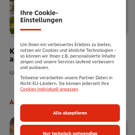
Ihre Cookie-
Einstellungen
Um Ihnen ein verbessertes Erlebnis zu bieten,
Keszthely's neuestes Hotel direkt
nutzen wir Cookies und ähnliche Technologien –
so können wir Ihnen z.B. personalisierte Inhalte
am Plattensee
zeigen und unsere Services laufend verbessern
und ausbauen.
Ungarn, Zala, Keszthely
Teilweise verarbeiten unsere Partner Daten in
Nicht-EU-Ländern. Sie können jederzeit Ihre
Cookies individuell anpassen
.
Adriatic Istria Resort
Alle akzeptieren
Nur technisch notwendige