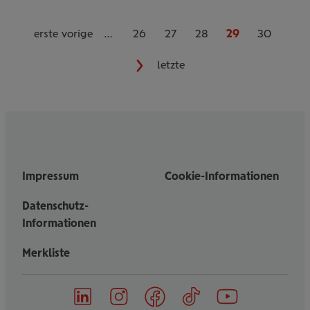
erste
vorige
…
26
27
28
29
30
nächste
letzte
Impressum
Cookie-Informationen
Datenschutz-
Informationen
Merkliste
on
on
on
on
on
Follow
Linked
Instagram
Facebook
TikTok
YouTube