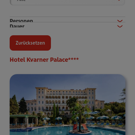
Show
Personen
Show
Dauer
Eine Person
Zwei Personen
Zurücksetzen
Hotel Kvarner Palace****