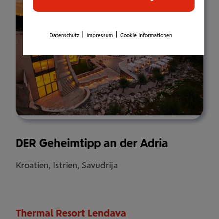
|
|
Datenschutz
Impressum
Cookie Informationen
DER Geheimtipp an der Adria
Kroatien, Istrien, Savudrija
Thermal Resort Lendava