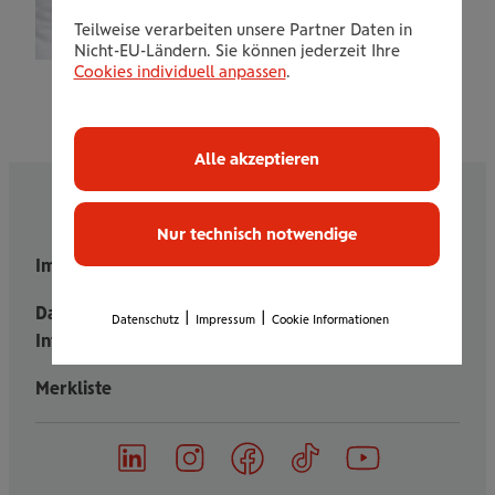
Teilweise verarbeiten unsere Partner Daten in
Nicht-EU-Ländern. Sie können jederzeit Ihre
Cookies individuell anpassen
.
Alle akzeptieren
Nur technisch notwendige
Impressum
Cookie-Informationen
Datenschutz-
|
|
Datenschutz
Impressum
Cookie Informationen
Informationen
Merkliste
on
on
on
on
on
Follow
Linked
Instagram
Facebook
TikTok
YouTube