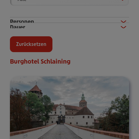
Show
Personen
Show
Dauer
Eine Person
Zwei Personen
Zurücksetzen
Burghotel Schlaining