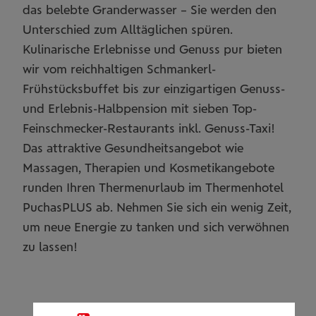
das belebte Granderwasser – Sie werden den
Unterschied zum Alltäglichen spüren.
Kulinarische Erlebnisse und Genuss pur bieten
wir vom reichhaltigen Schmankerl-
Frühstücksbuffet bis zur einzigartigen Genuss-
und Erlebnis-Halbpension mit sieben Top-
Feinschmecker-Restaurants inkl. Genuss-Taxi!
Das attraktive Gesundheitsangebot wie
Massagen, Therapien und Kosmetikangebote
runden Ihren Thermenurlaub im Thermenhotel
PuchasPLUS ab. Nehmen Sie sich ein wenig Zeit,
um neue Energie zu tanken und sich verwöhnen
zu lassen!