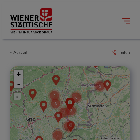
Auszeit
Teilen
+
-
3
2
8
6
3
3
7
3
4