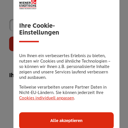
Wählen Sie Ihr Leistungsangebot
Ihre Cookie-
Einstellungen
Jetzt Buchen
Um Ihnen ein verbessertes Erlebnis zu bieten,
nutzen wir Cookies und ähnliche Technologien –
so können wir Ihnen z.B. personalisierte Inhalte
zeigen und unsere Services laufend verbessern
Ihr Leistungsangebot (2 / 2)
und ausbauen.
2 Übernachtungen / 2 Person im
Teilweise verarbeiten unsere Partner Daten in
Nicht-EU-Ländern. Sie können jederzeit Ihre
großzügigen Zirbenzimmer
Cookies individuell anpassen
.
inklusive reichhaltigem Schmankerl
Frühstücksbuffet
inklusive pro Person am Anreisetag ab
Alle akzeptieren
12.00 Uhr bis zum Abreisetag 11.00