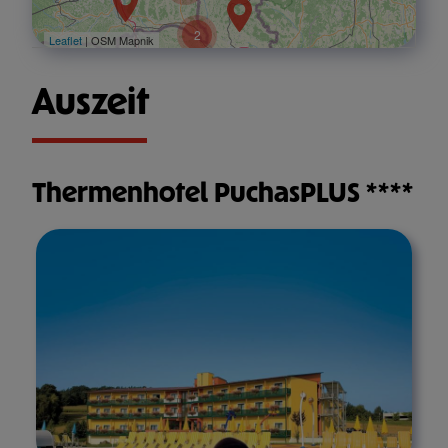
2
Leaflet
| OSM Mapnik
Auszeit
Thermenhotel PuchasPLUS ****