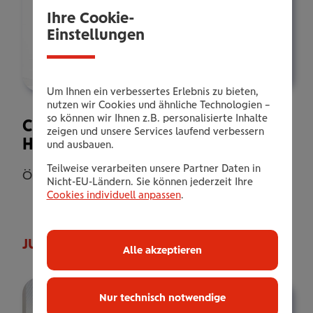
Ihre Cookie-
Einstellungen
Um Ihnen ein verbessertes Erlebnis zu bieten,
nutzen wir Cookies und ähnliche Technologien –
so können wir Ihnen z.B. personalisierte Inhalte
Clever Fit motiviert Dich zu
zeigen und unsere Services laufend verbessern
Höchstleistungen
und ausbauen.
Teilweise verarbeiten unsere Partner Daten in
Österreich, Wien, Wien
Nicht-EU-Ländern. Sie können jederzeit Ihre
Cookies individuell anpassen
.
JUST MOVE by Nigi
Alle akzeptieren
Nur technisch notwendige