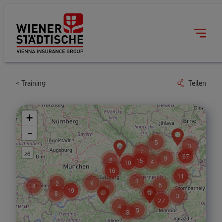
Training
Teilen
+
-
5
3
2
z6
67
9
2
15
4
10
16
11
3
9
2
5
8
6
19
3
8
3
27
4
5
3