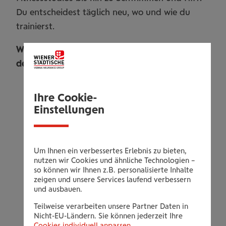
Du entscheidest täglich neu, wo und wie du
trainierst.
Wähle die Mitgliedschaft, die am besten zu
deiner Sportroutine passt:
myClubs FORTY:
Die 40 flexibel
Ihre Cookie-
einsetzbaren Sporteinheiten sind ideal, um
Einstellungen
myClubs kennenzulernen und von der
Vielfalt zu profitieren.
myClubs FLEX 4 (12 Monate):
Dein
Um Ihnen ein verbessertes Erlebnis zu bieten,
Jahresabo mit vier Sporteinheiten pro
nutzen wir Cookies und ähnliche Technologien –
so können wir Ihnen z.B. personalisierte Inhalte
Monat, perfekt für eine regelmäßige
zeigen und unsere Services laufend verbessern
Routine.
und ausbauen.
myClubs UNLIMITED (6 Monate):
Die
Teilweise verarbeiten unsere Partner Daten in
Power-Option für echte Sport-
Nicht-EU-Ländern. Sie können jederzeit Ihre
Cookies individuell anpassen
.