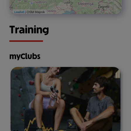
Leaflet
| OSM Mapnik
Training
myClubs