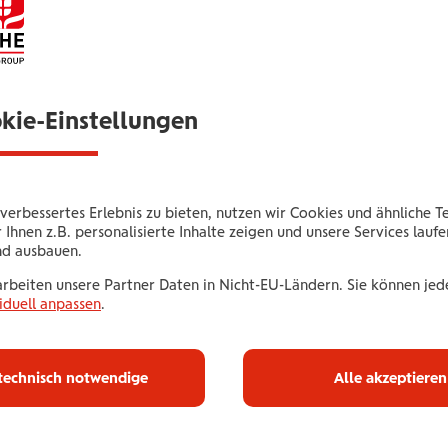
1
2
okie-Einstellungen
Pause
Individuelles Long-COVID-Screen
verbessertes Erlebnis zu bieten, nutzen wir Cookies und ähnliche T
Nach einer COVID-Erkrankung bei einem Arzt Ihrer W
 Ihnen z.B. personalisierte Inhalte zeigen und unsere Services lauf
nd ausbauen.
Wir vergüten 100% Ihrer Kosten bis zu € 350,-.
arbeiten unsere Partner Daten in Nicht-EU-Ländern. Sie können jede
iduell anpassen
.
technisch notwendige
Alle akzeptieren
+
-
Gutschein bes
10
Leaflet
| OSM Mapnik