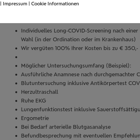
|
Impressum
|
Cookie Informationen
Ihr Leistungsangebot
Individuelles Long-COVID-Screening nach einer
Wahl (in der Ordination oder im Krankenhaus)
Wir vergüten 100% Ihrer Kosten bis zu € 350,-
Möglicher Untersuchungsumfang (Beispiel):
Ausführliche Anamnese nach durchgemachter C
Blutuntersuchung inklusive Antikörpertest CO
Herzultraschall
Ruhe EKG
Lungenfunktionstest inklusive Sauerstoffsättig
Ergometrie
Bei Bedarf arterielle Blutgasanalyse
Befundbesprechung mit eventuellen Empfehlun