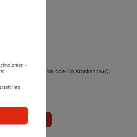
ing
echnologien –
ahl (in der Ordination oder im Krankenhaus).
end
rzeit Ihre
tellen