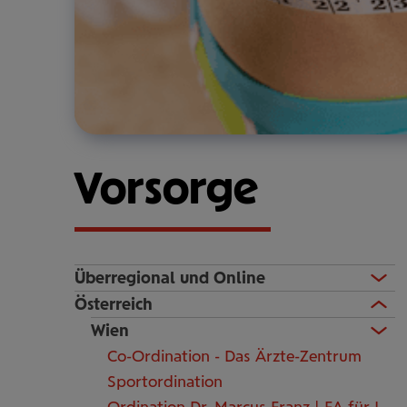
Vorsorge
Überregional und Online
Österreich
Wien
Co-Ordination - Das Ärzte-Zentrum
Sportordination
Ordination Dr. Marcus Franz | FA für Innere Medizin