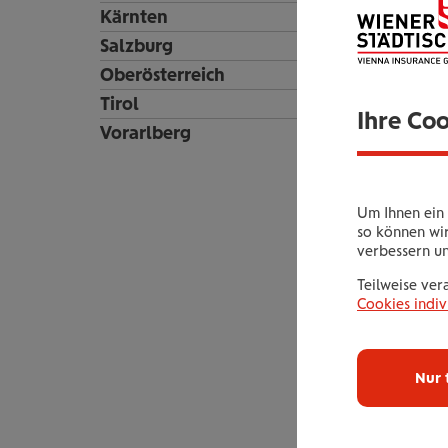
Kärnten
Salzburg
Oberösterreich
Tirol
Ihre Co
Vorarlberg
Um Ihnen ein 
so können wir
verbessern u
Teilweise ver
Cookies indiv
Nur 
2