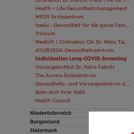
Health + Life Gesundheitsmanagement
MED9 Ärztezentrum
haelsi - Gesundheit für die ganze Familie
Trinicum
Medloft | Ordination OA Dr. Milos Tajsic
AYURVEDA Gesundheitszentrum
Individuelles Long-COVID-Screening
Vorsorgeinstitut Dr. Petra Fabritz
The Aurora Ärztezentrum
Gesundheits- und Vorsorgezentrum der KFA
Beim Arzt Ihrer Wahl
Health Consult
Niederösterreich
Burgenland
Steiermark