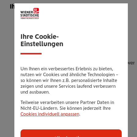
Ihr Leistungsangebot
Vorsorgeuntersuchung
Bitte nüchtern kommen, ein paar Schlucke
Ihre Cookie-
Wasser trinken ist erlaubt
Einstellungen
Laboruntersuchungen (Blutbild,
Nierenwerte, Elektrolyte, Leberwerte,
Nüchternblutzucker,HBA1C=Langzeitzuckerwert
Um Ihnen ein verbessertes Erlebnis zu bieten,
Blutfettwerte, Eisenstatus,
nutzen wir Cookies und ähnliche Technologien –
Schilddrüsenwert, Vitamin B12, Folsäure,
so können wir Ihnen z.B. personalisierte Inhalte
zeigen und unsere Services laufend verbessern
Vitamin D3)
und ausbauen.
Weitere Laborwerte nach klinischer
Teilweise verarbeiten unsere Partner Daten in
Indikation bei ausführlicher Anamnese
Nicht-EU-Ländern. Sie können jederzeit Ihre
Harntest, Untersuchung auf Blut im Stuhl
Cookies individuell anpassen
.
(Krebsfrüherkennung) - Test wird ab dem
45. Lebensjahr oder bei positiver