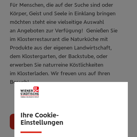
Für Menschen, die auf der Suche sind oder
Körper, Geist und Seele in Einklang bringen
möchten steht eine vielseitige Auswahl
an Angeboten zur Verfügung! Genießen Sie
im Klosterrestaurant die Naturküche mit
Produkte aus der eigenen Landwirtschaft,
dem Klostergarten, der Backstube, oder
erwerben Sie naturreine Köstlichkeiten
im Klosterladen. Wir freuen uns auf Ihren
Besuch!
Ihre Cookie-
Einstellungen
Gutschein bestellen