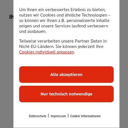
Um Ihnen ein verbessertes Erlebnis zu bieten,
nutzen wir Cookies und ähnliche Technologien –
Ihr Leistungsangebot
so können wir Ihnen z.B. personalisierte Inhalte
zeigen und unsere Services laufend verbessern
Eine Fastenwoche oder eine
und ausbauen.
Entlastungswoche aus der jeweils
Teilweise verarbeiten unsere Partner Daten in
aktuellen Auswahl
Nicht-EU-Ländern. Sie können jederzeit Ihre
Cookies individuell anpassen
.
Zur Auswahl stehen:
Spirituelles Klosterfasten (Fasten nach Dr.
Buchinger / Dr. Lützner)
Alle akzeptieren
Spirituelles Klosterfasten & Wandern
(Fasten nach Dr. Buchinger / Dr. Lützner)
Spirituelles Klosterfasten "Schweigen &
Nur technisch notwendige
Meditation" (Fasten nach Dr. Buchinger /
Dr. Lützner)
|
|
Fasten nach Dr. Buchinger / Dr. Lützner
Datenschutz
Impressum
Cookie Informationen
"Entschlacken und Entspannen" Aufatmen