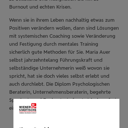
Burnout und echten Krisen.
Wenn sie in ihrem Leben nachhaltig etwas zum
Positiven verändern wollen, dann sind Lösungen
mit systemischen Coaching sowie Veränderung
und Festigung durch mentales Training
sicherlich gute Methoden für Sie. Maria Auer
selbst jahrzehntelang Führungskraft und
selbständige Unternehmerin weiß wovon sie
spricht, hat sie doch vieles selbst erlebt und
auch durchlebt. Die Diplom Psychologischen
Beraterin, Unternehmensberaterin, begehrte
Speakerin und Buchautorin freut sich darauf, sie
ein Stück des Weges begleiten zu dürfen!“