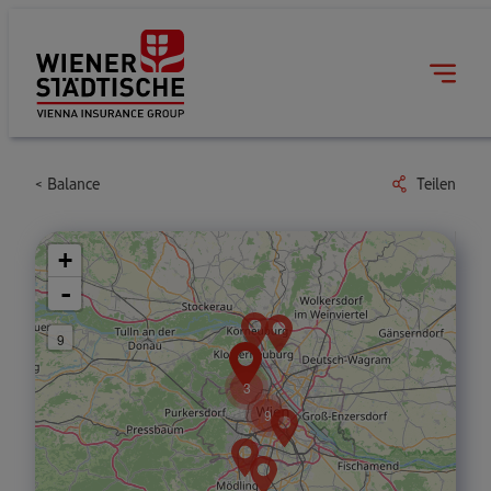
Balance
Teilen
+
-
9
3
9