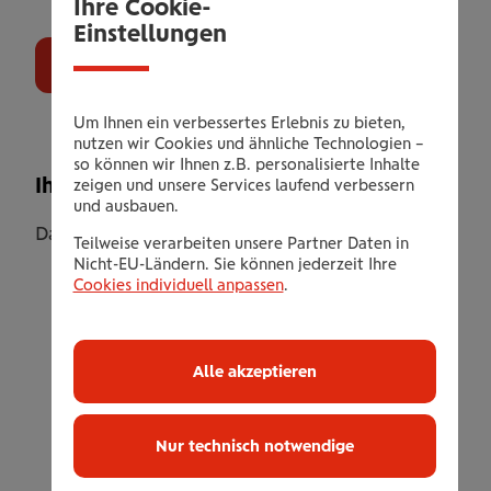
Ihre Cookie-
Einstellungen
Gutschein bestellen
Um Ihnen ein verbessertes Erlebnis zu bieten,
nutzen wir Cookies und ähnliche Technologien –
so können wir Ihnen z.B. personalisierte Inhalte
Ihr Leistungsangebot
zeigen und unsere Services laufend verbessern
und ausbauen.
Das Mental-Fit Coachingangebot beinhaltet:
Teilweise verarbeiten unsere Partner Daten in
Nicht-EU-Ländern. Sie können jederzeit Ihre
Erstgespräch und Lebenssituationsanalyse
Cookies individuell anpassen
.
(30 Minuten)
5 Mentaltrainings- bzw. Coachingeinheiten
Alle akzeptieren
á 50 Minuten
Mögliche Themenbereiche:
Persönlichkeitsthemen - z.B. Ziel- und
Nur technisch notwendige
Zukunftsplanung, Begleitung bei