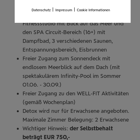
Bar und im Restaurant
|
|
Datenschutz
Impressum
Cookie Informationen
inklusive freiem Zugang zum Innenpool,
Fitnessstudio mit Blick auf das Meer und
den SPA Circuit-Bereich (16+) mit
Dampfbad, 3 verschiedenen Saunen,
Entspannungsbereich, Eisbrunnen
Freier Zugang zum Sonnendeck mit
endlosem Meerblick auf dem Dach (mit
spektakulärem Infinity-Pool im Sommer
01.06. - 30.09.)
Freier Zugang zu den WELL-FIT Aktivitäten
(gemäß Wochenplan)
Detox wird nur für Erwachsene angeboten.
Maximale Zimmer Belegung: 2 Erwachsene
Wichtiger Hinweis:
der Selbstbehalt
beträgt EUR 750,-