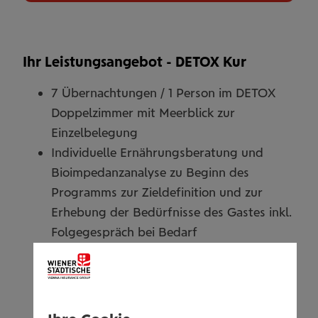
Ihr Leistungsangebot - DETOX Kur
7 Übernachtungen / 1 Person im DETOX
Doppelzimmer mit Meerblick zur
Einzelbelegung
Individuelle Ernährungsberatung und
Bioimpedanzanalyse zu Beginn des
Programms zur Zieldefinition und zur
Erhebung der Bedürfnisse des Gastes inkl.
Folgegespräch bei Bedarf
Detox Diät a-la-carte; Ernährung im
Gesundheitsrestaurant
DETOX stimulierende WELLNESS & SPA
Anwendungen und Therapien für den