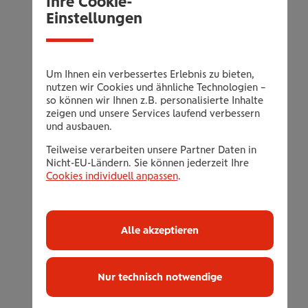
Ihre Cookie-
Aufenthalt (7 Übernachtungen):
Einstellungen
3x Schlamm/Fango Packung (á 25
Minuten)
2x Algen/Salz-Hydromassagebad (á 20
Um Ihnen ein verbessertes Erlebnis zu bieten,
nutzen wir Cookies und ähnliche Technologien –
Minuten)
so können wir Ihnen z.B. personalisierte Inhalte
3x Teilkörpermassage (á 20 Minuten)
zeigen und unsere Services laufend verbessern
und ausbauen.
3x Scharko-Dusche (á 12 Minuten)
3x Detox Fusspflaster
Teilweise verarbeiten unsere Partner Daten in
Nicht-EU-Ländern. Sie können jederzeit Ihre
1x Colonhydrotherapie nach ärztlicher
Cookies individuell anpassen
.
Verschreibung (á 50 Minuten)
5x Inhalation mit Meerwasser (á 10
Minuten)
Alle akzeptieren
1x Pressotherapie / Gerät (á 20 Minuten)
1x Manuelle Lymphdrainage (á 20
Nur technisch notwendige
Minuten)
inklusive Mineralwasser im Zimmer, an der