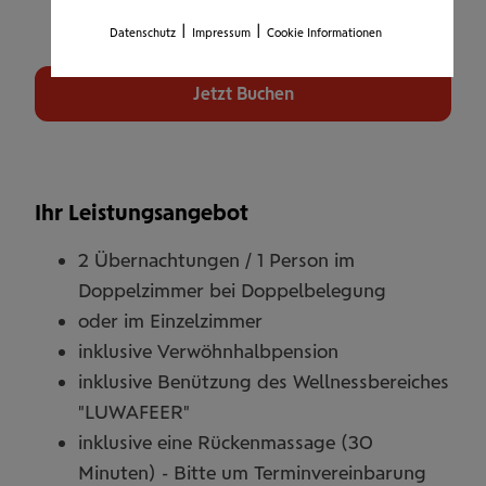
|
|
Datenschutz
Impressum
Cookie Informationen
Jetzt Buchen
Ihr Leistungsangebot
2 Übernachtungen / 1 Person im
Doppelzimmer bei Doppelbelegung
oder im Einzelzimmer
inklusive Verwöhnhalbpension
inklusive Benützung des Wellnessbereiches
"LUWAFEER"
inklusive eine Rückenmassage (30
Minuten) - Bitte um Terminvereinbarung