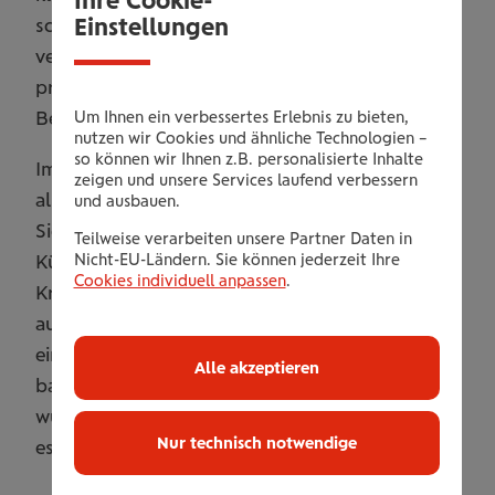
Einstellungen
schneereichsten Dorf der Welt - umgeben von
verschneiten Wanderwegen und 110 km gut
präperierten Pisten mit einem wunderbaren
Bergpanorama.
Um Ihnen ein verbessertes Erlebnis zu bieten,
nutzen wir Cookies und ähnliche Technologien –
so können wir Ihnen z.B. personalisierte Inhalte
Im Restaurant genießen Sie eine heimelige und
zeigen und unsere Services laufend verbessern
alpine Atmosphäre. Kulinarisch verwöhnen wir
und ausbauen.
Sie gerne mit leichten und täglich frisch vom
Teilweise verarbeiten unsere Partner Daten in
Nicht-EU-Ländern. Sie können jederzeit Ihre
Küchenteam zubereiteten, faffinierten
Cookies individuell anpassen
.
Kreationen und genussvollen Gaumenfreuden
aus heimischen Produkten. Vergessen Sie
einfach den Alltag, und lassen Sie die Seele
Alle akzeptieren
baumeln."An etwas Schönes zu denken ist
wundervoll - aber noch viel wundervoller ist es -
Nur technisch notwendige
es zu erleben!"