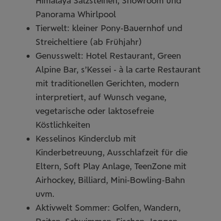
Himalaya Salzsteinen, Snowroom und
3
Panorama Whirlpool
Tierwelt: kleiner Pony-Bauernhof und
3
3
Streicheltiere (ab Frühjahr)
2
Genusswelt: Hotel Restaurant, Green
3
2
Alpine Bar, s’Kessei - à la carte Restaurant
+
-
mit traditionellen Gerichten, modern
2
8
interpretiert, auf Wunsch vegane,
5
3
Leaflet
| OSM Mapnik
vegetarische oder laktosefreie
Köstlichkeiten
Kesselinos Kinderclub mit
Kinderbetreuung, Ausschlafzeit für die
Eltern, Soft Play Anlage, TeenZone mit
Airhockey, Billiard, Mini-Bowling-Bahn
uvm.
Aktivwelt Sommer: Golfen, Wandern,