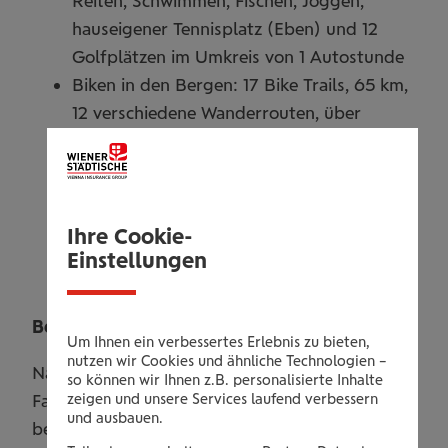
Reiten, Schwimmen, Fischen, Joggen,
hauseigener Tennisplatz (Eben) und 12
Golfplätzen im Umkreis von 1 Autostunde
Biken in den Bergen: 17 Bike Trails, 65 km,
12 verschiedene Wanderrouten, über
3.500 Höhenmeter, Stoneman Taurista
Aktivwelt Winter: 760 Pistenkilometern in
Österreichs größtem Skiverbund Ski
Amadé - Skifahren, Skitouren,
Ihre Cookie-
Snowboarden, Langlaufen, Winterwandern
Einstellungen
Zubuchbare Tiefgaragenplätze
Besonderheiten:
Um Ihnen ein verbessertes Erlebnis zu bieten,
nutzen wir Cookies und ähnliche Technologien –
Nachhaltigkeit zum Wohle der Kinder! Als
so können wir Ihnen z.B. personalisierte Inhalte
zeigen und unsere Services laufend verbessern
Familienhotel ist es Kesselgrubs Ferienwelt ein
und ausbauen.
besonderes Anliegen in und mit der Natur zu