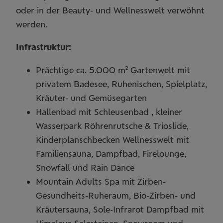
oder in der Beauty- und Wellnesswelt verwöhnt
werden.
Infrastruktur:
Prächtige ca. 5.000 m² Gartenwelt mit
privatem Badesee, Ruhenischen, Spielplatz,
Kräuter- und Gemüsegarten
Hallenbad mit Schleusenbad , kleiner
Wasserpark Röhrenrutsche & Trioslide,
2
Kinderplanschbecken Wellnesswelt mit
2
2
2
Familiensauna, Dampfbad, Firelounge,
Snowfall und Rain Dance
4
Mountain Adults Spa mit Zirben-
2
Gesundheits-Ruheraum, Bio-Zirben- und
2
Kräutersauna, Sole-Infrarot Dampfbad mit