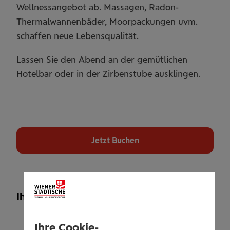
Wellnessangebot ab. Massagen, Radon-
Thermalwannenbäder, Moorpackungen uvm.
schaffen neue Lebensqualität.
Lassen Sie den Abend an der gemütlichen
Hotelbar oder in der Zirbenstube ausklingen.
Jetzt Buchen
Ihr Leistungsangebot
2 Übernachtungen / 2 Personen im
Ihre Cookie-