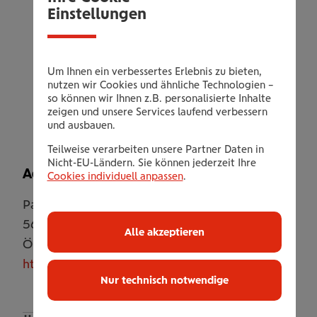
Doppelzimmer
Einstellungen
inklusive Verwöhn-Halbpension
inklusive freier Benützung des Alpina
Wellness Spa
Um Ihnen ein verbessertes Erlebnis zu bieten,
inklusive pro Person 1× eine individuelle
nutzen wir Cookies und ähnliche Technologien –
so können wir Ihnen z.B. personalisierte Inhalte
Vitalmassage (25 Minuten)
zeigen und unsere Services laufend verbessern
und ausbauen.
Teilweise verarbeiten unsere Partner Daten in
Nicht-EU-Ländern. Sie können jederzeit Ihre
Adresse
Cookies individuell anpassen
.
Parkstraße 5
5630
Bad Hofgastein
Alle akzeptieren
Österreich
https://thermenhotels-gastein.com/de/hotel-alpina
Nur technisch notwendige