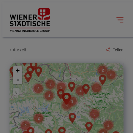
Auszeit
Teilen
+
2
2
-
2
2
3
2
4
8
4
3
4
3
2
2
2