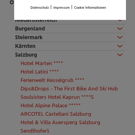
Österreich
|
|
Datenschutz
Impressum
Cookie Informationen
Wien
Niederösterreich
Burgenland
Steiermark
Kärnten
Salzburg
Hotel Marten ****
Hotel Latini ****
Ferienwelt Kesselgrub ****
Dips&Drops - The First Bike And Ski Hub
Soulsisters Hotel Kaprun ****S
Hotel Alpine Palace *****
ARCOTEL Castellani Salzburg
Hotel & Villa Auersperg Salzburg
Sendlhofer´s