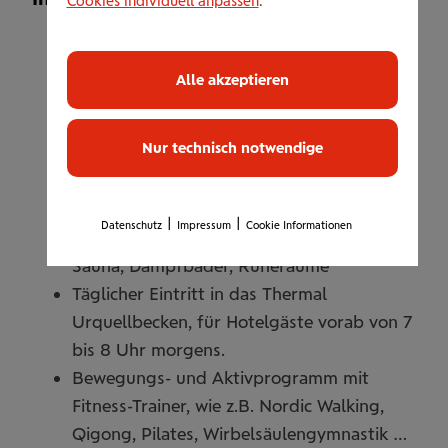
Cookies individuell anpassen
.
2 Übernachtungen / 2 Personen im
Doppelzimmer
Alle akzeptieren
Inklusive Gourmet-Halbpension und allen
weiteren Warmbaderhof
Nur technisch notwendige
Inklusiveleistungen
Kostenlose Nutzung des Vibe Spa &
Beauty auf 1.800 m² mit: Thermal-Innen-
|
|
Datenschutz
Impressum
Cookie Informationen
und Außenpool (ganzjährig beheizt),
Sauna, Dampfbäder, Ruheräume
Täglicher Eintritt in das Thermal
Urquellbecken, für Hotelgäste vorab von 7
bis 8 Uhr morgens.
Bewegungs- und Aktivprogramm mit
Fitness-Trainer, wie z.B. Nordic Walking,
Qigong, Pilates, Wirbelsäulengymnastik …