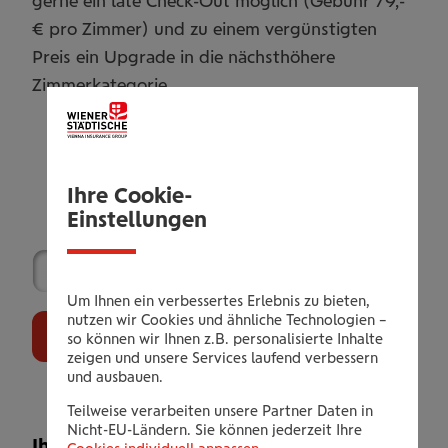
gerne ein late Check-Out möglich (Gebühr 79,-
€ pro Zimmer) und zu einem vergünstigten
Preis ein Upgrade in die nächsthöhere
Zimmerkategorie.
Ihre Cookie-
Wählen Sie Ihr Leistungsangebot
Einstellungen
Um Ihnen ein verbessertes Erlebnis zu bieten,
nutzen wir Cookies und ähnliche Technologien –
Jetzt Buchen
so können wir Ihnen z.B. personalisierte Inhalte
zeigen und unsere Services laufend verbessern
und ausbauen.
Teilweise verarbeiten unsere Partner Daten in
Nicht-EU-Ländern. Sie können jederzeit Ihre
Ihr Leistungsangebot