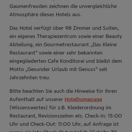
Gaumenfreuden zeichnen die unvergleichliche
Atmosphä­re dieses Hotels aus.
Das Hotel verfügt über 98 Zimmer und Suiten,
ein eigenes Therapiezentrum sowie einer Beauty
3
Abteilung, ein Gourmetrestaurant „Das Kleine
Restaurant“ sowie einer sehr bekannten
3
2
+
-
eingegliederten Cafe Konditorei und bleibt dem
8
Motto „Gesunder Urlaub mit Genuss“ seit
5
Leaflet
| OSM Mapnik
Jahrzehnten treu.
Bitte beachten Sie auch die Hinweise für Ihren
Aufenthalt auf unserer
Hotelhomepage
(Wissenswertes) für z.B. Kleiderordnung im
Restaurant, Revisionszeiten etc. Check-In: 15:00
Uhr und Check-Out: 11:00 Uhr, auf Anfrage ist