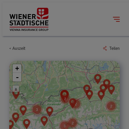
Auszeit
Teilen
+
-
8
2
2
2
3
2
3