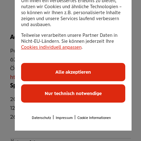
Um Ihnen ein verbessertes Erlebnis zu bieten,
und Vitalprogramm
nutzen wir Cookies und ähnliche Technologien –
so können wir Ihnen z.B. personalisierte Inhalte
zeigen und unsere Services laufend verbessern
und ausbauen.
Teilweise verarbeiten unsere Partner Daten in
Adresse
Nicht-EU-Ländern. Sie können jederzeit Ihre
Cookies individuell anpassen
.
Pertisau 82
6213
Pertisau
Österreich
Alle akzeptieren
http://www.postamsee.at
Sperrzeiten
Nur technisch notwendige
20.07.2026
-
23.08.2026
12.09.2026
-
15.09.2026
26.10.2026
-
30.10.2026
|
|
Datenschutz
Impressum
Cookie Informationen