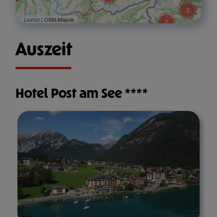
2
Leaflet
| OSM Mapnik
2
Auszeit
Hotel Post am See ****