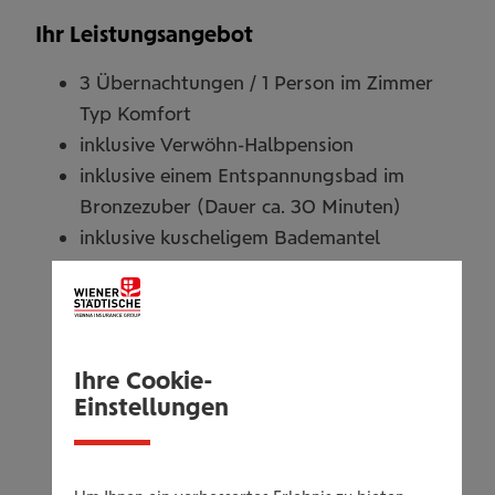
Ihr Leistungsangebot
3 Übernachtungen / 1 Person im Zimmer
Typ Komfort
inklusive Verwöhn-Halbpension
inklusive einem Entspannungsbad im
Bronzezuber (Dauer ca. 30 Minuten)
inklusive kuscheligem Bademantel
inklusive Wellnesslandschaft „Vitarena“ mit
Seeblick, Panoramasauna, Dampfbad,
Hallen- und Freibad ganzjährig beheizt,
Whirlpool ...
Ihre Cookie-
kostenloser Fahrradverleih im Sommer
Einstellungen
bzw. im Winter Rodelverleih und gratis
Skibus
Panorama Fitnessraum, täglich Gymnastik