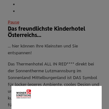
Pause
Das freundlichste Kinderhotel
Österreichs...
... hier können Ihre Kleinsten und Sie
entspannen!
Das Thermenhotel ALL IN RED**** direkt bei
der Sonnentherme Lutzmannsburg im
Sonnenland Mittelburgenland ist DAS Symbol
für locker-legeres Ambiente, cooles Design und
ungezwungene Lebensfreude! Hier werden Sie
kulinarisch mit Gaumenfreuden verwöhnt und
für Kinder steht alles zur Verfügung was das