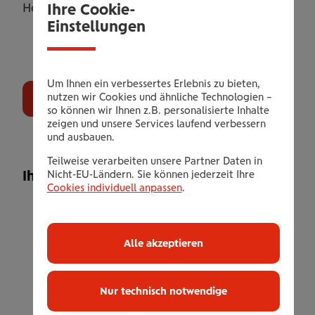
Ihre Cookie-
Herz begehrt.
Einstellungen
2
Um Ihnen ein verbessertes Erlebnis zu bieten,
nutzen wir Cookies und ähnliche Technologien –
Jetzt Buchen
so können wir Ihnen z.B. personalisierte Inhalte
zeigen und unsere Services laufend verbessern
und ausbauen.
Teilweise verarbeiten unsere Partner Daten in
2
Ihr Leistungsangebot
Nicht-EU-Ländern. Sie können jederzeit Ihre
Cookies individuell anpassen
.
3 Übernachtungen / 1 Person im
+
-
Einzelzimmer oder im Doppelzimmer
8
6
Alle akzeptieren
inklusive ALL IN RED Verwöhn-Vollpension
Leaflet
| OSM Mapnik
inklusive 1 x eine Verwöhn-Teilmassage
2
3
1 x Ganztages-Thermeneintritt inkl.
Nur technisch notwendige
3
Saunaworld
4