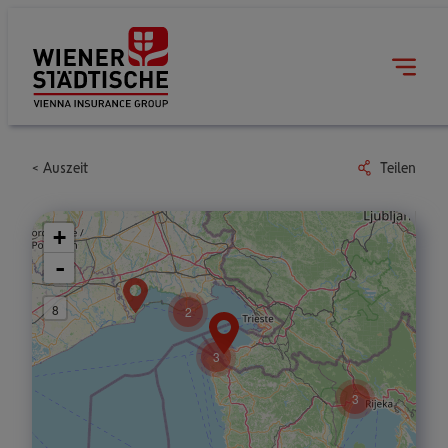
Auszeit
Teilen
+
-
8
2
3
3