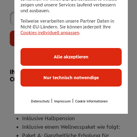
zeigen und unsere Services laufend verbessern
und ausbauen.
Teilweise verarbeiten unsere Partner Daten in
Nicht-EU-Ländern. Sie können jederzeit Ihre
Cookies individuell anpassen
.
Jetzt Buchen
Alle akzeptieren
Ihr Leistungsangebot (Paket A:
Nur technisch notwendige
COMPLETE RELAX)
3 Übernachtungen / 1 Person im
Doppelzimmer bei Doppelbelegung oder
|
|
Datenschutz
Impressum
Cookie Informationen
im Einzelzimmer mit Aufschlag
Inklusive Halbpension
Inklusive einem Wellnesspaket wie folgt:
Paket A: Ganzheitliche Erholung für