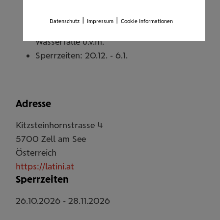
Hochgebirgsstauseen Kaprun, Schifffahrt
am Zeller See, Eintritt in alle Strandbäder,
|
|
Datenschutz
Impressum
Cookie Informationen
verschiedene Museen, Krimmler
Wasserfälle u.v.m.
Sperrzeiten: 20.12. - 6.1.
Adresse
Kitzsteinhornstrasse 4
5700
Zell am See
Österreich
https://latini.at
Sperrzeiten
26.10.2026
-
28.11.2026