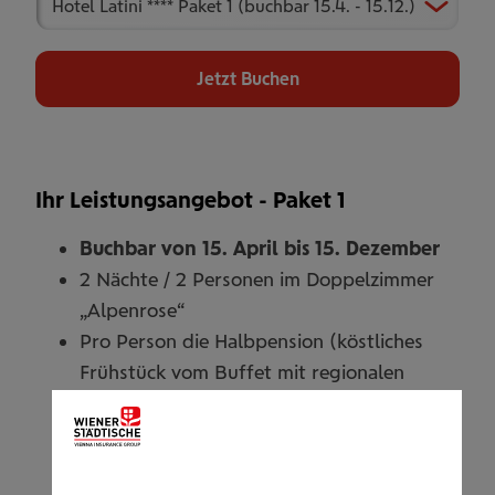
Jetzt Buchen
Ihr Leistungsangebot - Paket 1
Buchbar von 15. April bis 15. Dezember
2 Nächte / 2 Personen im Doppelzimmer
„Alpenrose“
Pro Person die Halbpension (köstliches
Frühstück vom Buffet mit regionalen
Produkten bis 10.30 Uhr, am Abend
Genussmenü oder Themenbuffet)
Willkommensgetränk