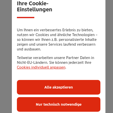
Benützung des Gold Spa mit Pool und
Ihre Cookie-
großer Saunalandschaft
Einstellungen
Bademantel, Badetasche und Slipper für
den Aufenthalt
Benützung des Fitnessraums
Um Ihnen ein verbessertes Erlebnis zu bieten,
nutzen wir Cookies und ähnliche Technologien –
Parkplatz in der Garage, E-Tankstelle
so können wir Ihnen z.B. personalisierte Inhalte
(gegen Gebühr)
zeigen und unsere Services laufend verbessern
Freie Fahrt mit allen Öffis (01.05. - 31.10.)
und ausbauen.
30% Ermäßigung im Leading Golf Club
Teilweise verarbeiten unsere Partner Daten in
Nicht-EU-Ländern. Sie können jederzeit Ihre
Zell am See Kaprun
Cookies individuell anpassen
.
Zell am See Kaprun Sommerkarte mit
vielen Inklusiv-Leistungen (15.05. - 15.10)
wie z.B.: kostenlose Nutzung der
Alle akzeptieren
Bergbahnen auf der Schmittenhöhe, freie
Fahrt mit den Bergbahnen in Kaprun auf
Nur technisch notwendige
das Kitzsteinhorn und Maiskogel,