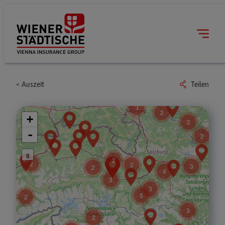
Auszeit
Teilen
3
2
+
2
-
2
8
2
2
2
3
2
4
3
3
5
2
3
2