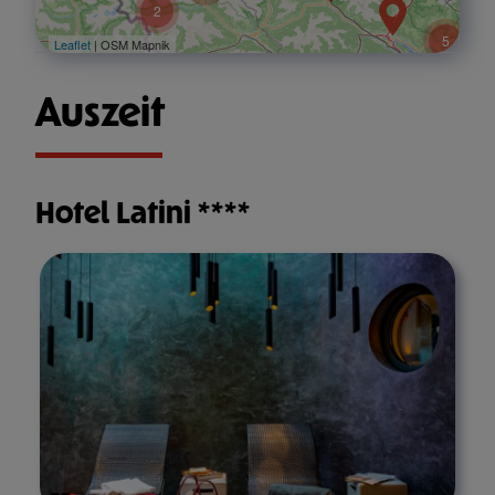
2
5
Leaflet
| OSM Mapnik
Auszeit
Hotel Latini ****