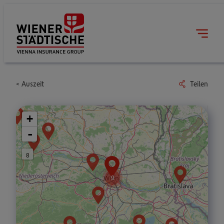
Auszeit
Teilen
+
-
8
9