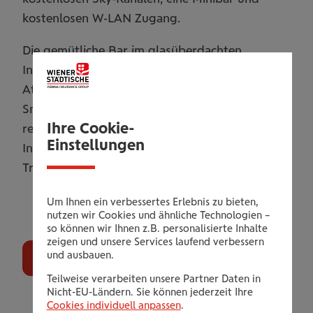
kostenlosen W-LAN Zugang.
Die gemütliche Bar im glasüberdachten
Innenhof überzeugt mit seiner angenehmen
Atmosphäre und den köstlichen Drinks &
Snacks. Sowohl die Sauna als auch der
Ihre Cookie-
renovierte Fitnessbereich und die Terrasse im
Einstellungen
Innenhof bieten Ruhe und Ausgleich vom
Trubel der Stadt.
Um Ihnen ein verbessertes Erlebnis zu bieten,
nutzen wir Cookies und ähnliche Technologien –
so können wir Ihnen z.B. personalisierte Inhalte
zeigen und unsere Services laufend verbessern
und ausbauen.
Jetzt Buchen
Teilweise verarbeiten unsere Partner Daten in
Nicht-EU-Ländern. Sie können jederzeit Ihre
Cookies individuell anpassen
.