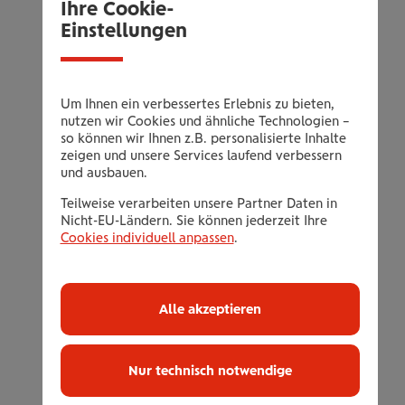
Einzelzimmer ohne EZ-Zuschlag
Ihre Cookie-
Einstellungen
vegetarische Vollpension
1 Heilmassage (25 Minuten) oder
Bindegewebsmassage
Um Ihnen ein verbessertes Erlebnis zu bieten,
1 Medizinische Fußpflege oder
nutzen wir Cookies und ähnliche Technologien –
Fußreflexzonentherapie
so können wir Ihnen z.B. personalisierte Inhalte
zeigen und unsere Services laufend verbessern
1 Ganzkörperpeeling mit pflegender
und ausbauen.
Feuchtigkeitslotion zum Regenerieren
Teilweise verarbeiten unsere Partner Daten in
2 Ganzkörperdunstwickel
Nicht-EU-Ländern. Sie können jederzeit Ihre
Fuß-Fit-Parcours (von Mai bis September)
Cookies individuell anpassen
.
Geführte Wanderung der Witterung
entsprechend (Dienstag und Donnerstag)
Medizinischer Vortrag von Herrn Dr.
Alle akzeptieren
Schroth (Dienstag oder Donnerstag)
Nur technisch notwendige