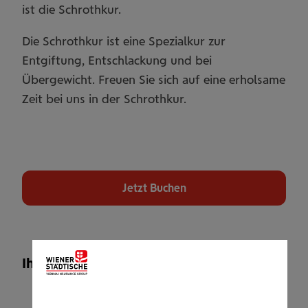
ist die Schrothkur.
Die Schrothkur ist eine Spezialkur zur
Entgiftung, Entschlackung und bei
Übergewicht. Freuen Sie sich auf eine erholsame
Zeit bei uns in der Schrothkur.
Jetzt Buchen
Ihr Leistungsangebot
2 Übernachtungen / 1 Person im