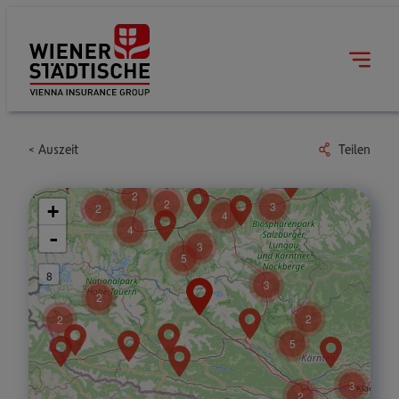
Auszeit
Teilen
2
2
3
+
2
4
4
-
3
5
8
3
2
2
2
5
3
2