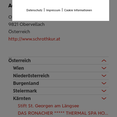
Adresse
|
|
Datenschutz
Impressum
Cookie Informationen
Obervellach 174
9821
Obervellach
Österreich
http://www.schrothkur.at
Österreich
Wien
Niederösterreich
Burgenland
Steiermark
Kärnten
Stift St. Georgen am Längsee
DAS RONACHER ***** THERMAL SPA HOTEL