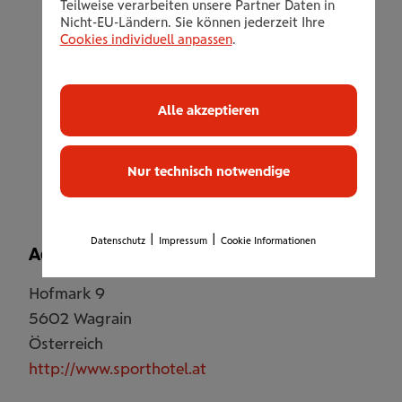
Teilweise verarbeiten unsere Partner Daten in
inklusive Bademantel für die Dauer
Nicht-EU-Ländern. Sie können jederzeit Ihre
des Aufenthalts
Cookies individuell anpassen
.
kostenlose Teilnahme am Wellness –
Sportprogramm
Alle akzeptieren
inklusive Benützung der 1.000 m²
Wellnessoase und des Fitnessstudios
sowie allen weiteren Inklusivleistungen
Nur technisch notwendige
|
|
Datenschutz
Impressum
Cookie Informationen
Adresse
Hofmark 9
5602
Wagrain
Österreich
http://www.sporthotel.at