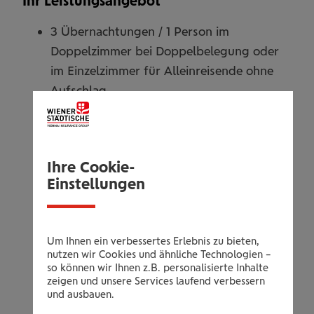
Ihr Leistungsangebot
3 Übernachtungen / 1 Person im
Doppelzimmer bei Doppelbelegung oder
im Einzelzimmer für Alleinreisende ohne
Aufschlag
inklusive reichhaltigem Frühstück vom
Buffet, als Snack herzhafte Imbisse für
Zwischendurch, Abendessen – 4 Gang
Ihre Cookie-
Schlemmermenüs oder kulinarische
Einstellungen
Highlights wie Themenbuffets oder
Candlelight-Dinner-Galamenü mit
Salatbuffet
Um Ihnen ein verbessertes Erlebnis zu bieten,
In der Sommersaison: All Inklusive mit
nutzen wir Cookies und ähnliche Technologien –
allen alkoholischen wie antialkoholischen
so können wir Ihnen z.B. personalisierte Inhalte
zeigen und unsere Services laufend verbessern
Getränke (Saisonbeginn siehe
und ausbauen.
Hotelhomepage)