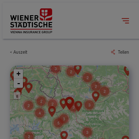
Auszeit
Teilen
3
2
+
2
-
2
2
8
2
2
3
2
3
4
3
5
3
2