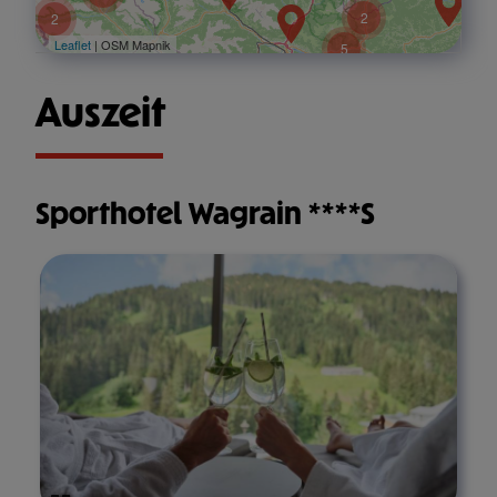
2
2
Leaflet
| OSM Mapnik
5
Auszeit
Sporthotel Wagrain ****S