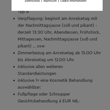
|
|
Datenschutz
Impressum
Cookie Informationen
2 Übernachtungen / 1 Person im Zimmer
Typ A
Verpflegung: beginnt am Anreisetag mit
der Nachmittagsjause (süß und pikant) -
derzeit 13:30 Uhr, Abendessen, Frühstück,
Mittagessen, Nachmittagsjause (suß und
pikant) ... usw
Zimmerbezug am Anreisetag ab 15.00 Uhr
bis Abreisetag um 12.00 Uhr
inklusive allen weiteren
Standardleistungen
inklusive 1× eine Kosmetik Behandlung
auswählbar:
Fußpflege oder Schnupper
Gesichtsbehandlung á EUR 48,-