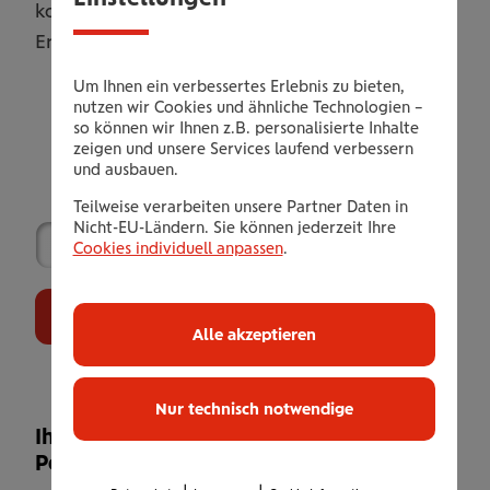
komfortabel und voller gemeinsamer
Erlebnisse.
Um Ihnen ein verbessertes Erlebnis zu bieten,
nutzen wir Cookies und ähnliche Technologien –
so können wir Ihnen z.B. personalisierte Inhalte
zeigen und unsere Services laufend verbessern
Wählen Sie Ihr Leistungsangebot
und ausbauen.
Teilweise verarbeiten unsere Partner Daten in
Nicht-EU-Ländern. Sie können jederzeit Ihre
Cookies individuell anpassen
.
Jetzt Buchen
Alle akzeptieren
Nur technisch notwendige
Ihr Leistungsangebot (2 Nächte - 1
Person)