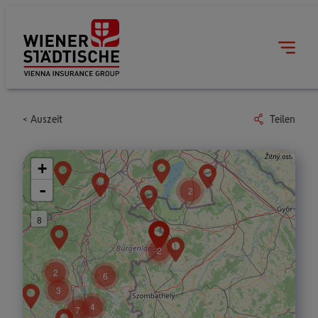
Auszeit
Teilen
+
-
2
8
2
2
6
3
4
7