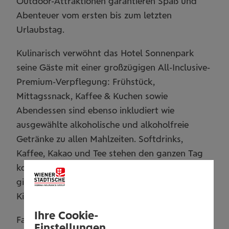
Outdoor-Attraktionen garantieren Spaß und
Abenteuer vom ersten bis zum letzten
Urlaubstag.
Kulinarisch verwöhnt das Hotel Sonnenpark
seine Gäste mit einer großzügigen All-Inclusive-
Premium-Verpflegung: Frühstück,
Mittagssnack, Kaffee & Kuchen sowie
Abendessen sind ebenso inkludiert wie
ausgewählte alkoholische und alkoholfreie
Getränke zu allen Mahlzeiten. Softdrinks,
Kaffee, Kakao und Tee stehen den ganzen Tag
kostenlos zur Verfügung. Für Babys und Kinder
gibt es zusätzlich liebevoll gestaltete Baby- und
Kinderbuffets.
Ihre Cookie-
Familienurlaub auf höchstem Niveau – sorglos,
Einstellungen