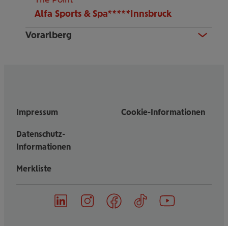
Alfa Sports & Spa*****Innsbruck
Vorarlberg
Impressum
Cookie-Informationen
Datenschutz-
Informationen
Merkliste
on
on
on
on
on
Follow
Linked
Instagram
Facebook
TikTok
YouTube
us
in