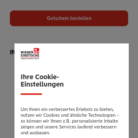
Gutschein bestellen
Ihr Leistungsangebot
6 Monate Vollmitgliedschaft inklusive
Aufnahmegebühr
Ihre Cookie-
Fit-Check: Erstgespräch
Einstellungen
Geräteeinweisung
1 Einheit Personal Training inkl.
Trainingsplanerstellung und Bio-
Um Ihnen ein verbessertes Erlebnis zu bieten,
nutzen wir Cookies und ähnliche Technologien –
Impedanz-Analyse
so können wir Ihnen z.B. personalisierte Inhalte
Precor Cardiogeräte mit eigenem TV
zeigen und unsere Services laufend verbessern
und ausbauen.
modernste Kraftgeräte