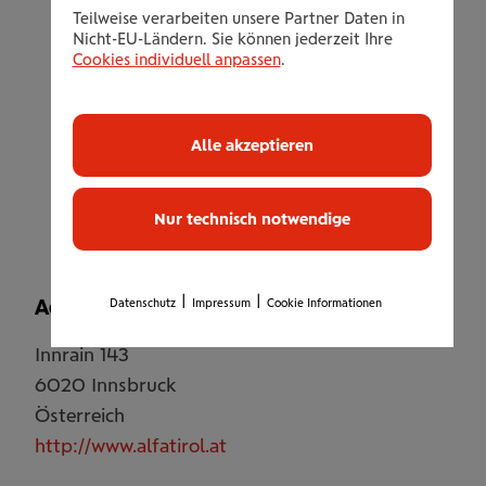
eigner Damen Trainingsbereich
Teilweise verarbeiten unsere Partner Daten in
Nicht-EU-Ländern. Sie können jederzeit Ihre
Power Plate Training
Cookies individuell anpassen
.
große Auswahl an Gruppenstunden: Yoga,
Pilates, Iron Pump, Aqua Gym, uvm.
20 Meter Edelstahlpool
Alle akzeptieren
Sauna, Dampfbad, Whirlpool Relaxzone,
Club Lounge
Nur technisch notwendige
|
|
Adresse
Datenschutz
Impressum
Cookie Informationen
Innrain 143
6020
Innsbruck
Österreich
http://www.alfatirol.at