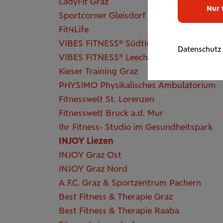
LadyFit Graz
Nur 
Sportcorner Gleisdorf
Fit4Life
VIBES FITNESS® Südtiroler Platz Graz
Datenschutz
VIBES FITNESS® Leechgasse Graz
Kieser Training Graz
PHYSIMO Physikalisches Ambulatorium
Fitnesswelt St. Lorenzen
Fitnesswelt Bruck a.d. Mur
Ihr Fitness- Studio im Gesundheitspark
INJOY Liezen
INJOY Graz Ost
INJOY Graz Nord
A.F.C. Graz & Sportzentrum Pachern
Best Fitness & Therapie Graz
Best Fitness & Therapie Raaba