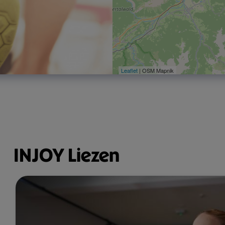
Leaflet
| OSM Mapnik
INJOY Liezen