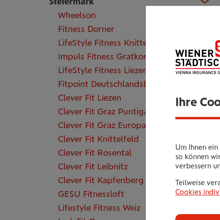
Steiermark
Wheelson
Fitness Dorner
LifeStyle Fitness Knittelfeld
Impuls Fitness Gratkorn
LifeStyle Fitness Liezen
Fitpoint Deutschlandsberg
Clever Fit Liezen
Ihre Co
Clever Fit Graz Puntigam
Clever Fit Graz Europaplatz
Clever Fit Knittelfeld
Um Ihnen ein 
Clever Fit Rosental
so können wir
Clever Fit Leibnitz
verbessern u
Clever Fit Kapfenberg
Teilweise ver
Cookies indiv
GESU Fitnessloft
Lifestyle Fitness Weiz