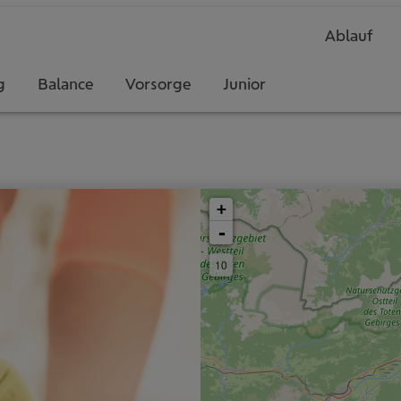
2
Ablauf
g
Balance
Vorsorge
Junior
+
-
10