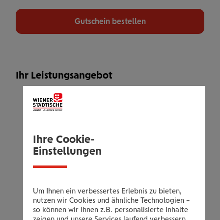
Gutschein bestellen
Ihr Leistungsangebot
6 Monate Training
All Inklusiv mit Startpaket und ohne
zusätzliche Bindung
Ihre Cookie-
All inklusive:
Einstellungen
Trainingsbegleitung und Beratung
Gerätetraining
Cardiotraining
Um Ihnen ein verbessertes Erlebnis zu bieten,
Themenspezifische Vital Plus
nutzen wir Cookies und ähnliche Technologien –
Ernährungsbroschüren
so können wir Ihnen z.B. personalisierte Inhalte
zeigen und unsere Services laufend verbessern