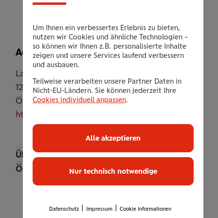
Voranmeldung)
Um Ihnen ein verbessertes Erlebnis zu bieten,
nutzen wir Cookies und ähnliche Technologien –
so können wir Ihnen z.B. personalisierte Inhalte
Adresse
zeigen und unsere Services laufend verbessern
und ausbauen.
Langobardenstraße 52
Teilweise verarbeiten unsere Partner Daten in
1220
Wien
Nicht-EU-Ländern. Sie können jederzeit Ihre
Cookies individuell anpassen
.
Österreich
http://www.kienbachertraining.at
Alle akzeptieren
Überregional und Online
Österreich
Nur technisch notwendige
Wien
Clever Fit Wien Leopoldstadt
|
|
ALFA Sportsclub Wien
Datenschutz
Impressum
Cookie Informationen