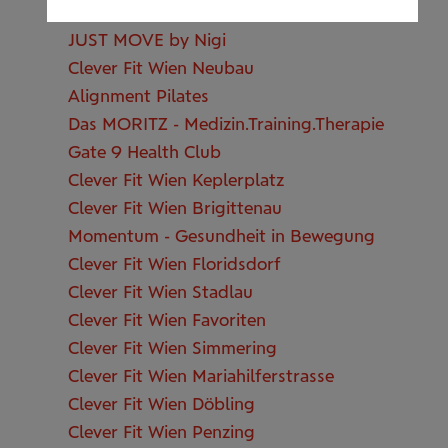
Clever Fit Wien Liesing
JUST MOVE by Nigi
Clever Fit Wien Neubau
Alignment Pilates
Das MORITZ - Medizin.Training.Therapie
Gate 9 Health Club
Clever Fit Wien Keplerplatz
Clever Fit Wien Brigittenau
Momentum - Gesundheit in Bewegung
Clever Fit Wien Floridsdorf
Clever Fit Wien Stadlau
Clever Fit Wien Favoriten
Clever Fit Wien Simmering
Clever Fit Wien Mariahilferstrasse
Clever Fit Wien Döbling
Clever Fit Wien Penzing