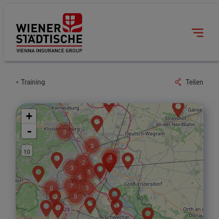
Training
Teilen
+
-
3
3
10
3
2
3
5
6
7
3
6
5