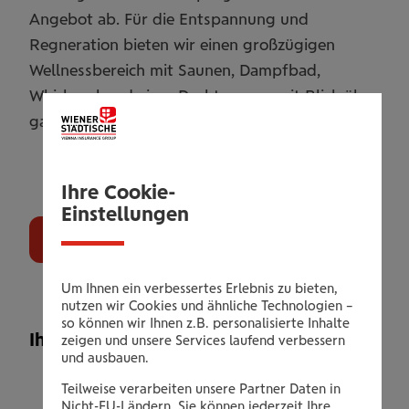
Angebot ab. Für die Entspannung und
Regneration bieten wir einen großzügigen
Wellnessbereich mit Saunen, Dampfbad,
Whirlpool und einer Dachterrasse mit Blick über
ganz Linz.
+
-
10
Leaflet
| OSM Mapnik
Ihre Cookie-
Einstellungen
Gutschein bestellen
3
2
Um Ihnen ein verbessertes Erlebnis zu bieten,
nutzen wir Cookies und ähnliche Technologien –
so können wir Ihnen z.B. personalisierte Inhalte
Ihr Leistungsangebot
zeigen und unsere Services laufend verbessern
und ausbauen.
3 Monate Training während der gesamten
Teilweise verarbeiten unsere Partner Daten in
Öffnungszeiten
Nicht-EU-Ländern. Sie können jederzeit Ihre