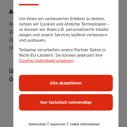
Adresse
Um Ihnen ein verbessertes Erlebnis zu bieten,
Pottendorfer Straße 39
nutzen wir Cookies und ähnliche Technologien –
so können wir Ihnen z.B. personalisierte Inhalte
2700
Wiener Neustadt
zeigen und unsere Services laufend verbessern
Österreich
und ausbauen.
https://www.clever-fit.com/wiener-neustadt/
Teilweise verarbeiten unsere Partner Daten in
Nicht-EU-Ländern. Sie können jederzeit Ihre
Cookies individuell anpassen
.
Überregional und Online
Österreich
Alle akzeptieren
Wien
Niederösterreich
Nur technisch notwendige
die Sportpraxis gym+
Mel Pilates Studio
Qualitymovement
|
|
Datenschutz
Impressum
Cookie Informationen