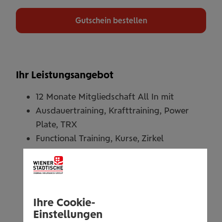
Gutschein bestellen
Ihr Leistungsangebot
12 Monate Mitgliedschaft All In mit
Ausdauertraining, Krafttraining, Power
Plate, TRX
Functional Training, Kurse, Zirkel
Wellness, Solarium, Massageliege
Service, Getränkeanlage, Duschen
Trainingsmöglichkeit in ALLEN Clever Fit
Studios
Ihre Cookie-
Einstellungen