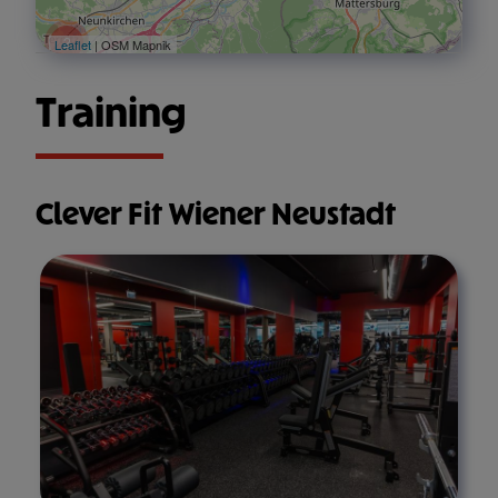
2
Leaflet
| OSM Mapnik
Training
Clever Fit Wiener Neustadt