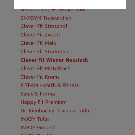
Energy Fitness Studios
Gesund und Fit Wolkersdorf
247GYM Traiskirchen
Clever Fit Strasshof
Clever Fit Zwettl
Clever Fit Melk
Clever Fit Stockerau
Clever Fit Wiener Neustadt
Clever Fit Mistelbach
Clever Fit Krems
FITFAM Health & Fitness
Salus & Forma
Happy Fit Premium
Dr. Kienbacher Training Tulln
INJOY Tulln
INJOY Gmünd