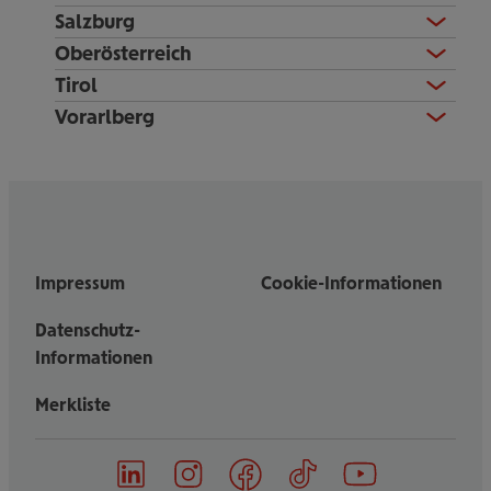
Salzburg
Oberösterreich
Tirol
Vorarlberg
Impressum
Cookie-Informationen
Datenschutz-
Informationen
Merkliste
on
on
on
on
on
Follow