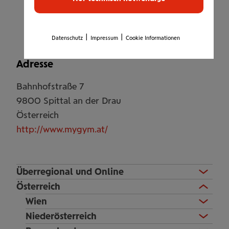
Getränke
|
|
Datenschutz
Impressum
Cookie Informationen
Adresse
Bahnhofstraße 7
9800
Spittal an der Drau
Österreich
http://www.mygym.at/
Überregional und Online
Österreich
Wien
Niederösterreich