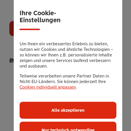
Ihre Cookie-
Einstellungen
Gutschein bestellen
Um Ihnen ein verbessertes Erlebnis zu bieten,
nutzen wir Cookies und ähnliche Technologien –
so können wir Ihnen z.B. personalisierte Inhalte
Ihr Leistungsangebot
zeigen und unsere Services laufend verbessern
und ausbauen.
5 Monate Mitgliedschaft
Teilweise verarbeiten unsere Partner Daten in
Eingangs-Anamnese Gespräch mit Fit
Nicht-EU-Ländern. Sie können jederzeit Ihre
Cookies individuell anpassen
.
Check (Körperzusammensetzungsanalyse)
Komplettes Trainingsbetreuungssystem
Chipgesteuertes Zirkeltraining: MILON
Alle akzeptieren
Rückgratkonzept fle.xx
Gruppenbetreuungsprogramm
Nur technisch notwendige
Sauna