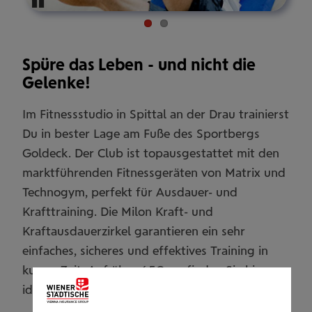
Pause
Spüre das Leben - und nicht die
Gelenke!
Im Fitnessstudio in Spittal an der Drau trainierst
Du in bester Lage am Fuße des Sportbergs
Goldeck. Der Club ist topausgestattet mit den
marktführenden Fitnessgeräten von Matrix und
Technogym, perfekt für Ausdauer- und
Krafttraining. Die Milon Kraft- und
Kraftausdauerzirkel garantieren ein sehr
einfaches, sicheres und effektives Training in
kurzer Zeit. Auf über 650qm finden Sie hier
ideale Trainingsbedingungen für Ihre Ziele.