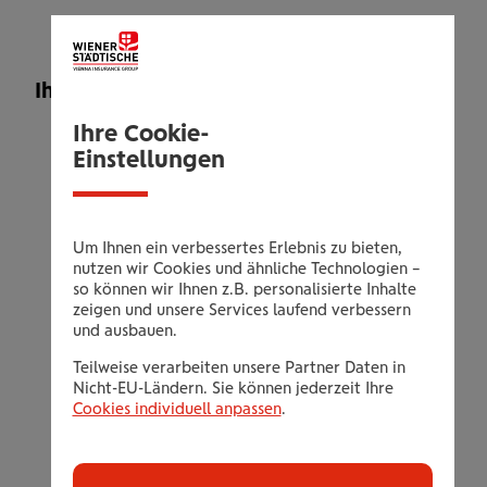
Ihr Leistungsangebot
Ihre Cookie-
4 Monate Training
Einstellungen
Inkludiert sind alle verschiedenen
Trainingsbereiche der Fitnessfläche
Inklusive Wellnessbereich
Um Ihnen ein verbessertes Erlebnis zu bieten,
Gesamter Kursbereich und die Getränke an
nutzen wir Cookies und ähnliche Technologien –
der Trugge Station
so können wir Ihnen z.B. personalisierte Inhalte
zeigen und unsere Services laufend verbessern
Termine für Messungen, neue
und ausbauen.
Trainingspläne oder Fragen zum Training
Teilweise verarbeiten unsere Partner Daten in
mit den Trainern sind ebenfalls inkludiert
Nicht-EU-Ländern. Sie können jederzeit Ihre
Cookies individuell anpassen
.
Nicht inkludiert ist Tennis und Squash