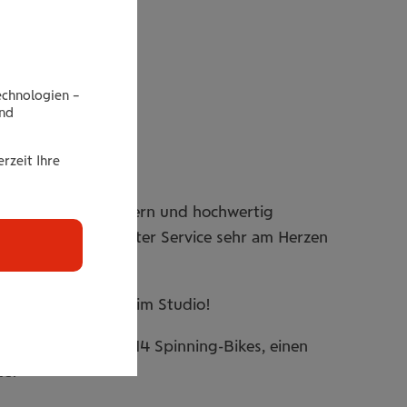
echnologien –
end
rzeit Ihre
 selten findet: modern und hochwertig
arbeitern, denen guter Service sehr am Herzen
 Leute, wie bei uns im Studio!
 Kraftmaschinen, 14 Spinning-Bikes, einen
te!