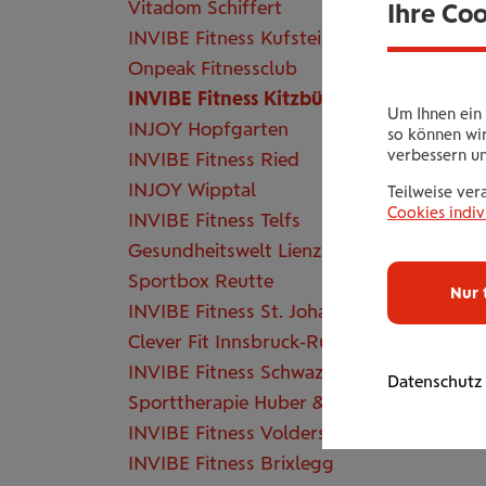
Vitadom Schiffert
Ihre Co
INVIBE Fitness Kufstein
Onpeak Fitnessclub
INVIBE Fitness Kitzbühel
Um Ihnen ein 
INJOY Hopfgarten
so können wir
verbessern u
INVIBE Fitness Ried
INJOY Wipptal
Teilweise ver
Cookies indiv
INVIBE Fitness Telfs
Gesundheitswelt Lienz
Sportbox Reutte
Nur 
INVIBE Fitness St. Johann
Clever Fit Innsbruck-Rum
INVIBE Fitness Schwaz
Datenschutz
Sporttherapie Huber & Mair
INVIBE Fitness Volders
INVIBE Fitness Brixlegg