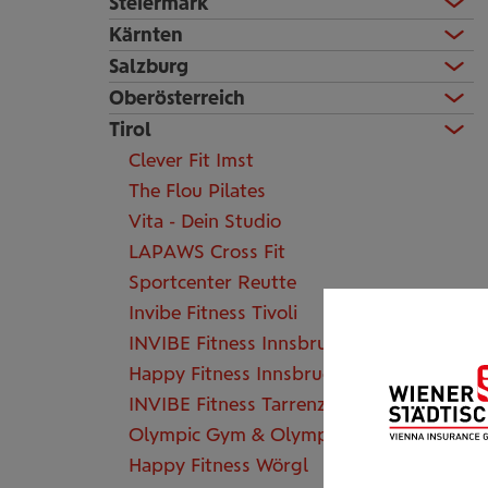
Steiermark
Kärnten
Salzburg
Oberösterreich
Tirol
Clever Fit Imst
The Flou Pilates
Vita - Dein Studio
LAPAWS Cross Fit
Sportcenter Reutte
Invibe Fitness Tivoli
INVIBE Fitness Innsbruck
Happy Fitness Innsbruck
INVIBE Fitness Tarrenz
Olympic Gym & Olympic Fitness
Happy Fitness Wörgl