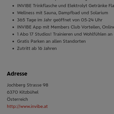
2
INVIBE Trinkflasche und Elektrolyt Getränke Fl
Wellness mit Sauna, Dampfbad und Solarium
365 Tage im Jahr geöffnet von 05-24 Uhr
INVIBE App mit Members Club Vorteilen, Onl
1 Abo 17 Studios! Trainieren und Wohlfühlen an 
Gratis Parken an allen Standorten
Zutritt ab 16 Jahren
2
+
-
Adresse
10
Leaflet
| OSM Mapnik
Jochberg Strasse 98
6370
Kitzbühel
Österreich
http://www.invibe.at