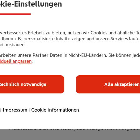
1
okie-Einstellungen
2
verbessertes Erlebnis zu bieten, nutzen wir Cookies und ähnliche T
 Ihnen z.B. personalisierte Inhalte zeigen und unsere Services lauf
nd ausbauen.
Pause
arbeiten unsere Partner Daten in Nicht-EU-Ländern. Sie können jede
FITNESS DER NEUEN GENERATION
iduell anpassen
.
Eine Sportanlage der neuen Generation, wie man sie
ausgestattet mit freundlichen und qualifizierten Mit
technisch notwendige
Alle akzeptieren
liegt. Erleben Sie diese Atmosphäre!
An kaum einen anderen Ort treffen Sie so viele nette
|
Impressum
|
Cookie Informationen
365 Tage geöffnet, über 30 Ausdauergeräte, über 30
Wellnessbereich und noch jede Menge mehr Angebo