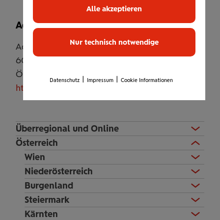
Alle akzeptieren
Adresse
Nur technisch notwendige
Adamgasse 7
6020
Innsbruck
Österreich
|
|
Datenschutz
Impressum
Cookie Informationen
http://www.theflou.at
Überregional und Online
Österreich
Wien
Niederösterreich
Burgenland
Steiermark
Kärnten