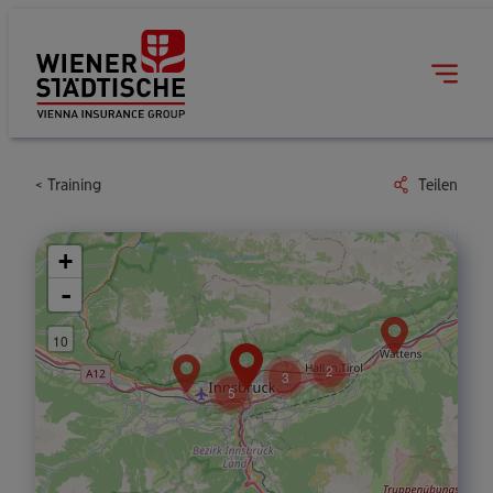
Training
Teilen
+
-
10
2
3
5