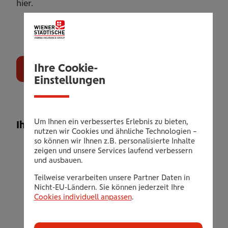
hier.
Ihre Cookie-
Gutschein bestellen
Einstellungen
Um Ihnen ein verbessertes Erlebnis zu bieten,
Ihr Leistungsangebot
nutzen wir Cookies und ähnliche Technologien –
so können wir Ihnen z.B. personalisierte Inhalte
10 Einheiten Pilates 10erReformer
zeigen und unsere Services laufend verbessern
und ausbauen.
Eine Einzelstunde
Trainingsangebot für AnfängerInnen und
Teilweise verarbeiten unsere Partner Daten in
Nicht-EU-Ländern. Sie können jederzeit Ihre
Fortgeschrittene
Cookies individuell anpassen
.
Kleingruppen mit individueller Betreuung