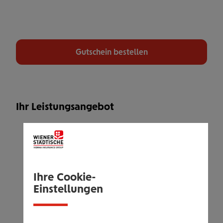
+
-
10
Gutschein bestellen
Leaflet
| OSM Mapnik
Ihr Leistungsangebot
6 Monate PREMIUM Fitness & Wellness
Modernstes Kraft- & Cardiotraining
Functional Training
Mehr als 200 Group Fitness Kurse pro
Ihre Cookie-
Woche wie z.B. Yoga, Pilates, Spinning,
Einstellungen
Aerobic, HIIT Workouts, Gesunder Rücken
uvm.