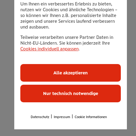
Persönliche Betreuung und herzliches
Um Ihnen ein verbessertes Erlebnis zu bieten,
Ambiente
nutzen wir Cookies und ähnliche Technologien –
so können wir Ihnen z.B. personalisierte Inhalte
FIT 100 Trainingsplan
zeigen und unsere Services laufend verbessern
Fitnesscheck & Körperfettmessung
und ausbauen.
INVIBE Trinkflasche und Elektrolyt
Teilweise verarbeiten unsere Partner Daten in
Nicht-EU-Ländern. Sie können jederzeit Ihre
Getränke Flat
Cookies individuell anpassen
.
Wellness mit Sauna, Dampfbad und
Solarium
365 Tage im Jahr geöffnet von 05-24 Uhr
Alle akzeptieren
INVIBE App mit Members Club Vorteilen,
Online Kursbuchung und Bonusprogramm
Nur technisch notwendige
1 Abo 17 Studios! Trainieren und
Wohlfühlen an den schönsten Orten Tirols!
Gratis Parken an allen Standorten
|
|
Datenschutz
Impressum
Cookie Informationen
Zutritt ab 16 Jahren