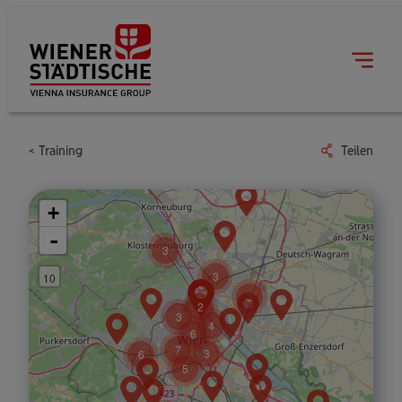
Training
Teilen
+
-
3
3
10
3
2
3
4
6
7
3
6
5