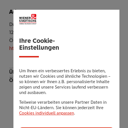
Adresse
Dresdnerstraße 107
1200
Wien
Ihre Cookie-
Österreich
Einstellungen
https://www.clever-fit.com/wien-brigittenau/
Um Ihnen ein verbessertes Erlebnis zu bieten,
Überregional und Online
nutzen wir Cookies und ähnliche Technologien –
Österreich
so können wir Ihnen z.B. personalisierte Inhalte
zeigen und unsere Services laufend verbessern
Wien
und ausbauen.
Clever Fit Wien Leopoldstadt
Teilweise verarbeiten unsere Partner Daten in
ALFA Sportsclub Wien
Nicht-EU-Ländern. Sie können jederzeit Ihre
Clever Fit Wien Liesing
Cookies individuell anpassen
.
JUST MOVE by Nigi