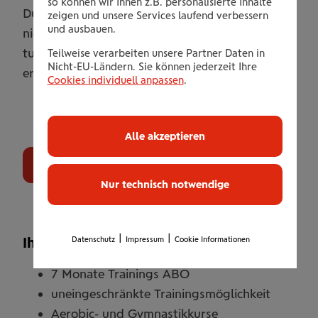
so können wir Ihnen z.B. personalisierte Inhalte
Dusche/WC sind barrierefrei erreichbar. Es ist
zeigen und unsere Services laufend verbessern
und ausbauen.
nie zu spät, um etwas für Ihre Gesundheit zu
+
-
tun. Wir unterstützen Sie dabei, Ihr Ziel zu
Teilweise verarbeiten unsere Partner Daten in
Nicht-EU-Ländern. Sie können jederzeit Ihre
10
erreichen.
Cookies individuell anpassen
.
Leaflet
| OSM Mapnik
Alle akzeptieren
Gutschein bestellen
Nur technisch notwendige
|
|
Ihr Leistungsangebot
Datenschutz
Impressum
Cookie Informationen
7 Monate Trainings ABO
uneingeschränkte Trainingsmöglichkeit
Aerobic- und Gymnastikkurse