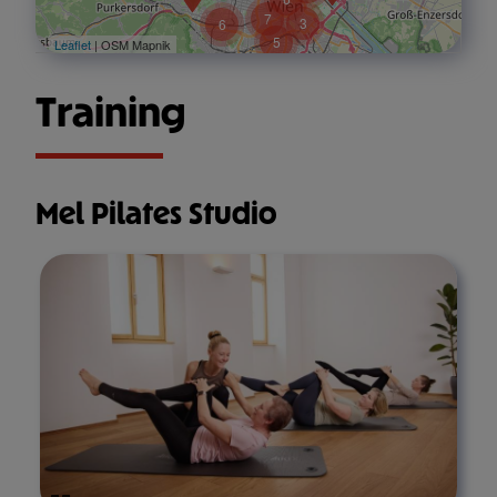
7
3
6
5
Leaflet
| OSM Mapnik
Training
Mel Pilates Studio