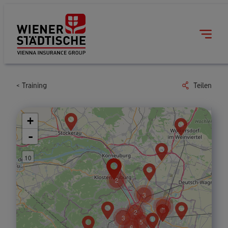
Training
Teilen
+
-
10
2
3
3
2
3
5
6