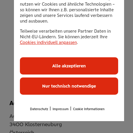
nutzen wir Cookies und ähnliche Technologien –
Trainingsangebot für AnfängerInnen und
so können wir Ihnen z.B. personalisierte Inhalte
Fortgeschrittene
zeigen und unsere Services laufend verbessern
und ausbauen.
Kleingruppen mit individueller Betreuung
Teilweise verarbeiten unsere Partner Daten in
Umfangreicher Stundenplan mit Matten-
Nicht-EU-Ländern. Sie können jederzeit Ihre
und Gerätetraining
Cookies individuell anpassen
.
Persönliche Atmosphäre & ganzheitlicher
Zugang
einzulösen innerhalb von 3 Monaten ab
Alle akzeptieren
Beginn des Trainings
Nur technisch notwendige
Adresse
|
|
Datenschutz
Impressum
Cookie Informationen
Agnesstraße 37 / Top 1
3400
Klosterneuburg
Österreich